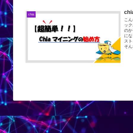
c
chia
こん
ック
のか
にな
スト
そん