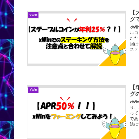
【
xWin
グで
xW
ルコ
ただ
回は
ステ
【
xWin
グ
xW
り、
って
であ
法に