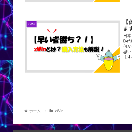
【
xWin
ま
日本
De
何か
思い
ます
ホーム
xWin