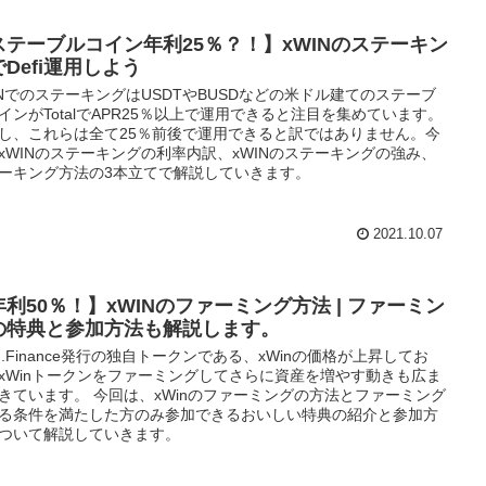
ステーブルコイン年利25％？！】xWINのステーキン
Defi運用しよう
INでのステーキングはUSDTやBUSDなどの米ドル建てのステーブ
インがTotalでAPR25％以上で運用できると注目を集めています。
し、これらは全て25％前後で運用できると訳ではありません。今
xWINのステーキングの利率内訳、xWINのステーキングの強み、
ーキング方法の3本立てで解説していきます。
2021.10.07
年利50％！】xWINのファーミング方法 | ファーミン
の特典と参加方法も解説します。
in.Finance発行の独自トークンである、xWinの価格が上昇してお
xWinトークンをファーミングしてさらに資産を増やす動きも広ま
きています。 今回は、xWinのファーミングの方法とファーミング
る条件を満たした方のみ参加できるおいしい特典の紹介と参加方
ついて解説していきます。