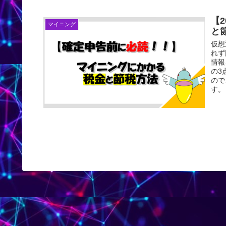
【
マイニング
と
仮想
れず
情報
の3
ので
す。