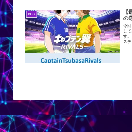
【最
BCG
の
今回
して
す。
ステ