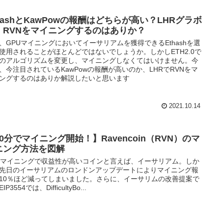
hashとKawPowの報酬はどちらが高い？LHRグラボ
、RVNをマイニングするのはありか？
、GPUマイニングにおいてイーサリアムを獲得できるEthashを選
使用されることがほとんどではないでしょうか。しかしETH2.0で
のアルゴリズムを変更し、マイニングしなくてはいけません。今
、今注目されているKawPowの報酬が高いのか、LHRでRVNをマ
ングするのはありか解説したいと思います
2021.10.14
0分でマイニング開始！】Ravencoin（RVN）のマ
ニング方法を図解
Uマイニングで収益性が高いコインと言えば、イーサリアム。しか
先日のイーサリアムのロンドンアップデートによりマイニング報
10％ほど減ってしまいました。さらに、イーサリムの改善提案で
IP3554では、DifficultyBo...