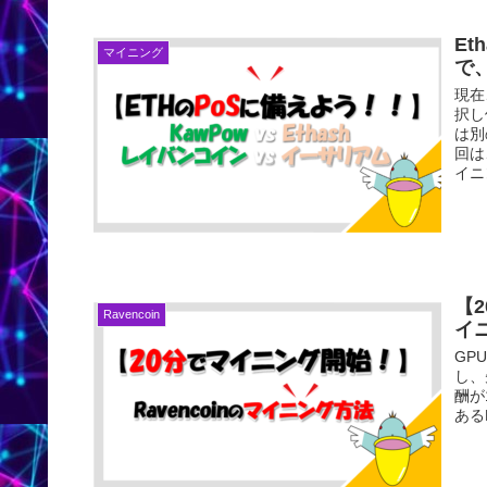
Et
マイニング
で
現在
択し
は別
回は
イニ
【2
Ravencoin
イ
GP
し、
酬が
あるE