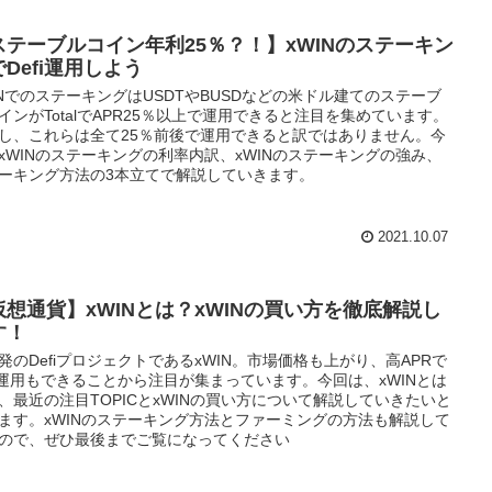
ステーブルコイン年利25％？！】xWINのステーキン
Defi運用しよう
INでのステーキングはUSDTやBUSDなどの米ドル建てのステーブ
インがTotalでAPR25％以上で運用できると注目を集めています。
し、これらは全て25％前後で運用できると訳ではありません。今
xWINのステーキングの利率内訳、xWINのステーキングの強み、
ーキング方法の3本立てで解説していきます。
2021.10.07
仮想通貨】xWINとは？xWINの買い方を徹底解説し
す！
発のDefiプロジェクトであるxWIN。市場価格も上がり、高APRで
fi運用もできることから注目が集まっています。今回は、xWINとは
、最近の注目TOPICとxWINの買い方について解説していきたいと
ます。xWINのステーキング方法とファーミングの方法も解説して
ので、ぜひ最後までご覧になってください