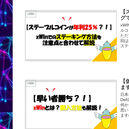
【
xWin
グで
xW
ルコ
ただ
回は
ステ
【
xWin
ま
日本
De
何か
思い
ます