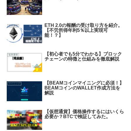
ETH 2.0の報酬の受け取り方を紹介。
仮想通貨
【不労所得年利5％以上実現可
能！？】
【初心者でも5分でわかる】ブロック
仮想通貨
チェーンの特徴と仕組みを徹底解説
【BEAMコインマイニングに必須！】
マイニング
BEAMコインのWALLET作成方法を
解説
【仮想通貨】価格操作するにはいくら
仮想通貨
必要か？BTCで検証してみた。