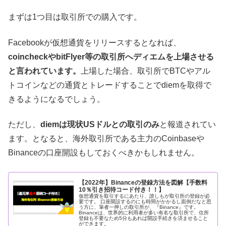
まずは1つ目は取引所での購入です。
Facebookが仮想通貨をリリースするとなれば、
coincheckやbitFlyer等の取引所へディエムを上場させる
と言われています。
上場した場合、取引所でBTCやアル
トコインなどの通貨とトレードすることでdiemを取得で
きるようになるでしょう。
ただし、
diemは現状USドルとの取引のみ
と報道されてい
ます。となると、海外取引所である主力のCoinbaseや
Binanceの口座開設もしておくべきかもしれません。
【2022年】Binanceの登録方法を図解【手数料
10％引き招待コード付き！！】
仮想通貨を取引するにあたり、誰しもが取引所の登録が必
要です。 口座開設するのにも時間がかかるし面倒だなと思
う方に、筆者一押しの取引所が、『Binance』です。
Binanceは、世界的に利用者が多い有名な取引所で、住所
登録も不要なため5分もあれば開設手続きを済ませること
ができます。