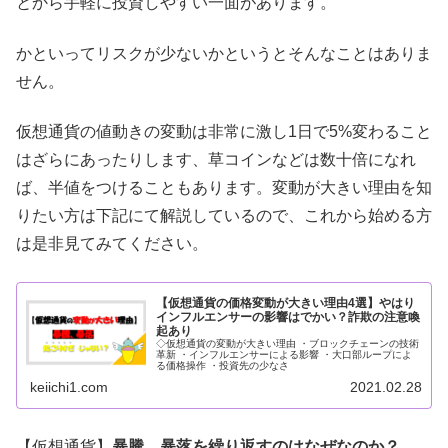
とから手軽に投資しやすい一面があります。
かといってリスクが少ないかというとそんなことはありま
せん。
仮想通貨の値動きの変動は非常に激し1日で5%変わること
はざらにあったりします、草コインなどは数十倍になれ
ば、半値をつけることもあります。変動が大きい理由を知
りたい方は下記にて解説しているので、これから始める方
は是非見てみてください。
【仮想通貨の価格変動が大きい理由4選】やはり
インフルエンサーの影響はでかい？詐欺の注意喚
起あり
◇仮想通貨の変動が大きい理由 ・ブロックチェーンの技術
革新 ・インフルエンサーによる影響 ・大口部ループによ
る価格操作 ・投資先の少なさ
keiichi1.com
2021.02.28
【仮想通貨】
暴騰、暴落を繰り返すのはなぜなのか？