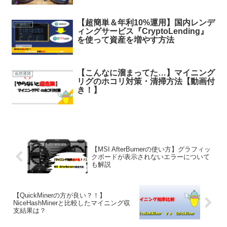
【超簡単＆年利10%運用】国内レンデ
仮想通貨
ィングサービス『CryptoLending』
を使って資産を増やす方法
【こんなに溜まってた…】マイニング
仮想通貨
リグのホコリ対策・清掃方法【動画付
き！】
【MSI AfterBurnerの使い方】グラフィッ
クボードが表示されないエラーについて
も解説
【QuickMinerの方が良い？！】
NiceHashMinerと比較したマイニング収
支結果は？