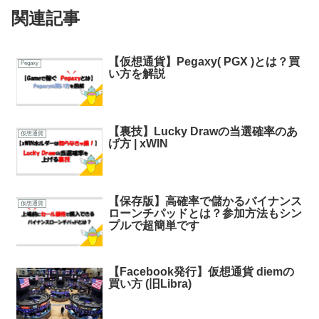
関連記事
【仮想通貨】Pegaxy( PGX )とは？買
Pegaxy
い方を解説
【裏技】Lucky Drawの当選確率のあ
仮想通貨
げ方 | xWIN
【保存版】高確率で儲かるバイナンス
仮想通貨
ローンチパッドとは？参加方法もシン
プルで超簡単です
【Facebook発行】仮想通貨 diemの
仮想通貨
買い方 (旧Libra)