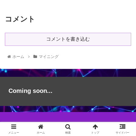
コメント
コメントを書き込む
ホーム
マイニング
Coming soon...
© 2021 Crypto BLOG.
メニュー
ホーム
検索
トップ
サイドバー