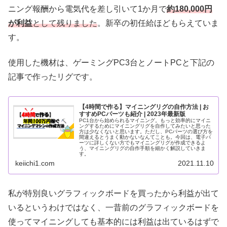
ニング報酬から電気代を差し引いて1か月で
約180,000円
が利益
として残りました
。新卒の初任給ほどもらえていま
す。
使用した機材は、ゲーミングPC3台とノートPCと下記の
記事で作ったリグです。
【4時間で作る】マイニングリグの自作方法 | お
すすめPCパーツも紹介 | 2023年最新版
PC1台から始められるマイニング。もっと効率的にマイニ
ングするためにマイニングリグを自作してみたいと思った
方は少なくないと思います。ただし、PCパーツの選び方を
間違えるとうまく動かないなんてことも。今回は、電子パ
ーツに詳しくない方でもマイニングリグが作成できるよ
う、マイニングリグの自作手順を細かく解説していきま
す。
keiichi1.com
2021.11.10
私が特別良いグラフィックボードを買ったから利益が出て
いるというわけではなく、一昔前のグラフィックボードを
使ってマイニングしても基本的には利益は出ているはずで