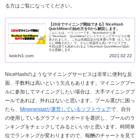
る方はご覧になってください。
【20分でマイニング開始できる】NiceHash
QuickMinerの始め方を0から解説します。
こんにちは、ペリッパーです。NiceHashから遂
に”NiceHash QuickMiner”というマイニングサービスが発
表されました。 これは初期設定が従来通り不要（むしろさ
らに簡略された）で、さらに収益性も高いサービスです。
今回は誰でも始められるようNiceHash QuickMinerの始め
方を図解します。
keiichi1.com
2021.02.22
NiceHashのようなマイニングサービスは非常に便利な反
面、手数料は高いという欠点もあります。マイニングプー
ルに参加してマイニングしたい場合は、大手マイニングプ
ールであれば、外れはないと思います。プール選びに困っ
たら、
Minenerstatが運営しているソフトウェア
で、自分
の使用しているグラフィックボードを選択し、プールのラ
ンキングをチェックしてみるといいかと思います。時間単
位でランキングが変わりますので、報酬のチャートを見て