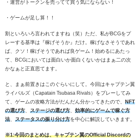
・運営がトークンを売ってて買う気にならない！
・ゲームが足し算！！
割といろいろ言われてますね（笑）ただ、私がBCGをプ
レーする基準は『稼げそうか』だけ。稼げなさそうであれ
ば、クソ！稼げそうであれば良ゲーム！始めるにあたっ
て、BCGにおいては面白いか面白くないかはまぁ二の次
かなぁと正直思てます。
と、まぁ前置きはこのぐらいにして。今回はキャプテン翼
ライバルズ（Capatain Tsubasa Rivals）をプレーしてみ
て、ゲームの攻略方法がだんだん分かってきたので、
NFT
の選び方
、
ステージの選び方
、
効率的にゲームで稼ぐ方
法
、
ステータスの振り分け方
を中心に解説していきます。
※1:今回のまとめは、キャプテン翼のOfficial Discordの