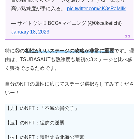
高い熟練度が手に入る。
pic.twitter.com/cK3sPaMllk
— サイトウシ  BCG×マイニング (@0kcalkeiichi)
January 18, 2023
特に③の
相性がいいステージの攻略が非常に重要
です。理
由は、TSUBASAUTも熟練度も最初の3ステージと比べ多
く獲得できるためです。
自分のNFTの属性に応じてステージ選択をしてみてくださ
いー！
【力】のNFT：「不滅の貴公子」
【速】のNFT：猛虎の逆襲
【技】のNFT：躍動する北海の荒鷲