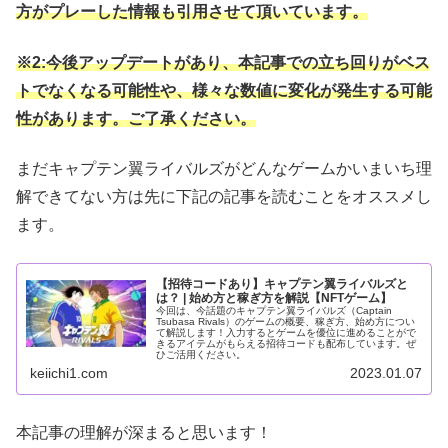
方がプレーした情報も引用させて頂いています。
※2:今後アップデートがあり、本記事での立ち回りがベス
トでなくなる可能性や、様々な数値に変化が発生する可能
性があります。ご了承ください。
まだキャプテン翼ライバルズがどんなゲームかいまいち理
解できてない方は先に下記の記事を読むことをオススメし
ます。
【招待コードあり】キャプテン翼ライバルズと
は？ | 始め方と稼ぎ方を解説【NFTゲーム】
今回は、今話題のキャプテン翼ライバルズ（Captain
Tsubasa Rivals）のゲームの概要、稼ぎ方、始め方につい
て解説します！入力するとゲームを優位に進めることがで
きるアイテムがもらえる招待コードも配布しています。ぜ
ひご活用ください。
keiichi1.com
2023.01.07
本記事の理解が深まると思います！