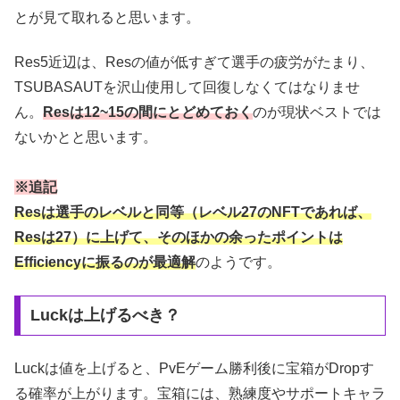
とが見て取れると思います。
Res5近辺は、Resの値が低すぎて選手の疲労がたまり、
TSUBASAUTを沢山使用して回復しなくてはなりませ
ん。
Resは12~15の間にとどめておく
のが現状ベストでは
ないかとと思います。
※追記
Resは選手のレベルと同等（レベル27のNFTであれば、
Resは27）に上げて、そのほかの余ったポイントは
Efficiencyに振るのが最適解
のようです。
Luckは上げるべき？
Luckは値を上げると、PvEゲーム勝利後に宝箱がDropす
る確率が上がります。宝箱には、熟練度やサポートキャラ