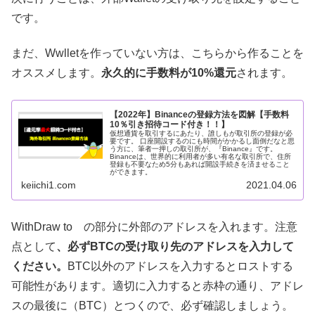
です。
まだ、Wwlletを作っていない方は、こちらから作ることを
オススメします。
永久的に手数料が10%還元
されます。
【2022年】Binanceの登録方法を図解【手数料
10％引き招待コード付き！！】
仮想通貨を取引するにあたり、誰しもが取引所の登録が必
要です。 口座開設するのにも時間がかかるし面倒だなと思
う方に、筆者一押しの取引所が、『Binance』です。
Binanceは、世界的に利用者が多い有名な取引所で、住所
登録も不要なため5分もあれば開設手続きを済ませること
ができます。
keiichi1.com
2021.04.06
WithDraw to の部分に外部のアドレスを入れます。注意
点として
、必ずBTCの受け取り先のアドレスを入力して
ください。
BTC以外のアドレスを入力するとロストする
可能性があります。適切に入力すると赤枠の通り、アドレ
スの最後に（BTC）とつくので、必ず確認しましょう。