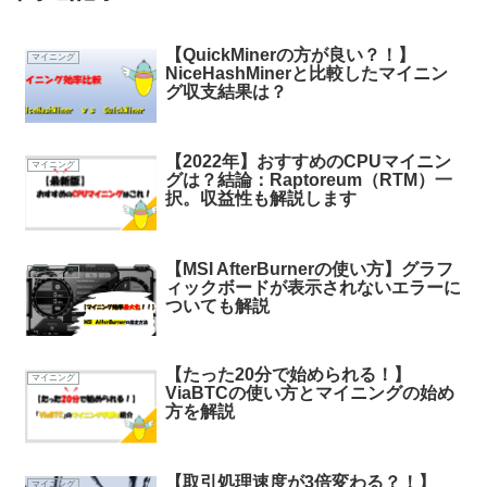
【QuickMinerの方が良い？！】
マイニング
NiceHashMinerと比較したマイニン
グ収支結果は？
【2022年】おすすめのCPUマイニン
マイニング
グは？結論：Raptoreum（RTM）一
択。収益性も解説します
【MSI AfterBurnerの使い方】グラフ
マイニング
ィックボードが表示されないエラーに
ついても解説
【たった20分で始められる！】
マイニング
ViaBTCの使い方とマイニングの始め
方を解説
【取引処理速度が3倍変わる？！】
マイニング