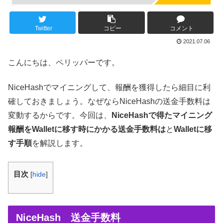
Twitter
コピー
コメント
2021.07.06
こんにちは、ペリッパーです。
NiceHashでマイニングして、報酬を獲得したら細目に利
確しておきましょう。なぜならNiceHashの送金手数料は
変動するからです。今回は、
NiceHashで得たマイニング
報酬をWalletに移す時にかかる送金手数料は
と
Walletに移
す手順
を解説します。
目次
[
hide
]
NiceHash 送金手数料