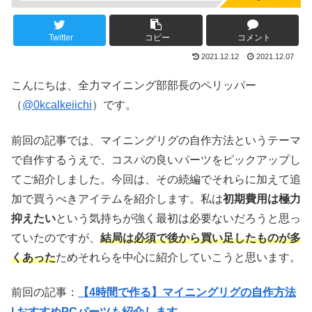
Twitter
コピー
コメント
2021.12.12
2021.12.07
こんにちは、全力マイニング部部長のペリッパー
（
@0kcalkeiichi
）です。
前回の記事では、マイニングリグの自作方法というテーマ
で自作するうえで、コスパの良いパーツをピックアップし
てご紹介しました。今回は、その続編でそれらに加えて追
加で買うべきアイテムを紹介します。私は
初期費用は極力
抑えたい
という気持ちが強く最初は必要ないだろうと思っ
ていたのですが、
結局は必須で後から買い足したものが多
くあった
ためそれらを中心に紹介していこうと思います。
前回の記事：
【4時間で作る】マイニングリグの自作方法
| おすすめPCパーツも紹介します