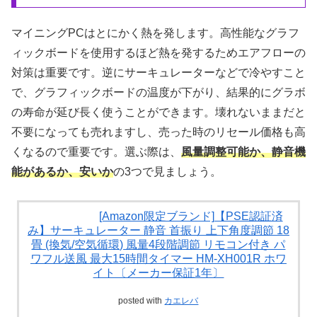
マイニングPCはとにかく熱を発します。高性能なグラフ
ィックボードを使用するほど熱を発するためエアフローの
対策は重要です。逆にサーキュレーターなどで冷やすこと
で、グラフィックボードの温度が下がり、結果的にグラボ
の寿命が延び長く使うことができます。壊れないままだと
不要になっても売れますし、売った時のリセール価格も高
くなるので重要です。選ぶ際は、
風量調整可能か、静音機
能があるか、安いか
の3つで見ましょう。
[Amazon限定ブランド]【PSE認証済
み】サーキュレーター 静音 首振り 上下角度調節 18
畳 (換気/空気循環) 風量4段階調節 リモコン付き パ
ワフル送風 最大15時間タイマー HM-XH001R ホワ
イト〔メーカー保証1年〕
posted with
カエレバ