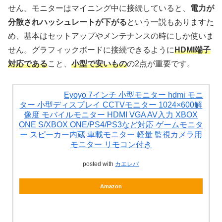
せん。モニターはマイニング中に接続していると、
電力が
分散されハッシュレートが下がる
という一説もありますた
め、基本はセットアップやメンテナンスの時にしか使いま
せん。グラフィックボードに接続できるように
HDMI端子
対応である
こと、
小型で安いもの
の2点が重要です。
Eyoyo 7インチ 小型モニター hdmi モニ
ター 小型ディスプレイ CCTVモニター 1024×600解
像度 モバイルモニター HDMI VGA AV入力 XBOX
ONE S/XBOX ONE/PS4/PS3など対応 ゲームモニタ
ー スピーカー内蔵 車載モニター 軽量 監視カメラ用
モニター リモコン付き
posted with
カエレバ
Amazon