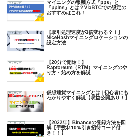
マイニングの報酬方式『pps』と
マイニング
『pplns』とは？ViaBTCでの設定の
おすすめはこれ！
【取引処理速度が3倍変わる？！】
マイニング
NiceHashマイニングロケーションの
設定方法
【20分で開始！】
マイニング
Raptoreum（RTM）マイニングのや
り方・始め方を解説
仮想通貨マイニングとは | 初心者にも
マイニング
わかりやすく解説【収益公開あり！】
【2022年】Binanceの登録方法を図
イーサリアム
解【手数料10％引き招待コード付
き！！】